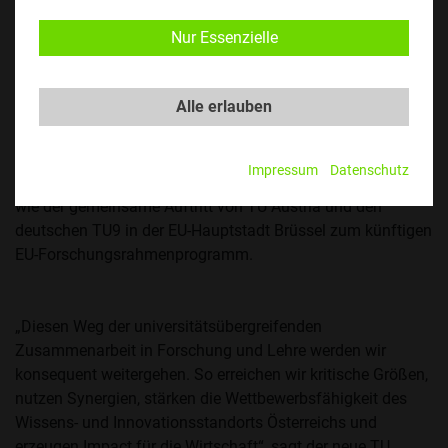
Mit der BOKU University sowie den technisch-
Nur Essenzielle
naturwissenschaftlichen Fakultäten der JKU Linz und der
Universität Innsbruck zählt die TU Austria seit 2025 nun
drei assoziierte Mitglieder. Damit gewinnt die Stimme der
Alle erlauben
technischen Wissenschaft in Österreich und darüber hinaus
weiter an Gewicht. Das zeigt die wegweisende
Zukunftskooperation der TU Austria mit Indien bei
Impressum
Datenschutz
Studierendenmobilität, Forschung und Innovation ebenso,
wie der gemeinsame Auftritt von TU Austria und den
deutschen TU9 in der EU-Hauptstadt Brüssel zum künftigen
EU-Forschungsrahmenprogramm.
„Diesen Weg der universitätsübergreifenden
Zusammenarbeit in Forschung und Lehre werden wir
konsequent weitergehen. So erreichen wir kritische Größen,
nutzen Synergien, stärken die Wettbewerbsfähigkeit des
Wissens- und Innovationsstandorts Österreichs und
erzeugen Impact für die Wirtschaft“, sagt der neue TU