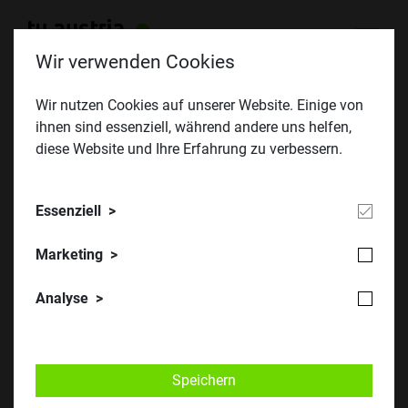
Wir verwenden Cookies
Wir nutzen Cookies auf unserer Website. Einige von
ihnen sind essenziell, während andere uns helfen,
TU Graz übernimmt Vorsitz der TU
diese Website und Ihre Erfahrung zu verbessern.
Austria
01.07.2026
Erstellt von
TU Austria
Essenziell
Mit 1. Juli 2026 übernimmt TU Graz-Rektor
Marketing
Horst Bischof turnusgemäß die Präsidentschaft
der TU Austria von TU Wien-Rektor Jens
Analyse
Schneider.
Nach zwölf erfolgreichen Monaten unter der
Präsidentschaft von Jens Schneider zieht die Allianz der
Speichern
technischen Universitäten Österreichs eine positive Bilanz.