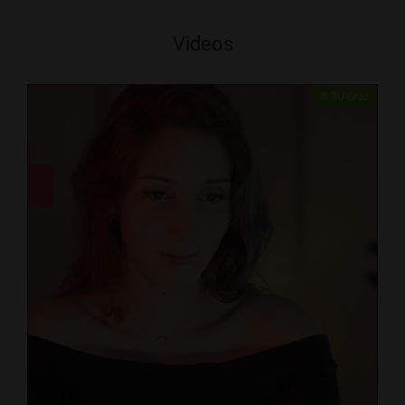
Videos
​​© TU Graz