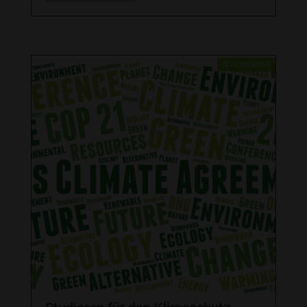
​© ricochet64