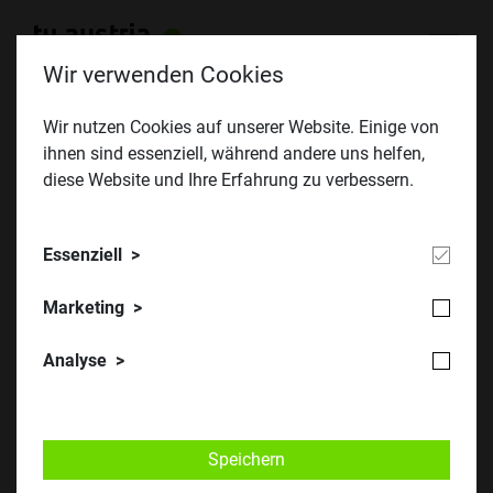
Wir verwenden Cookies
Wir nutzen Cookies auf unserer Website. Einige von
ihnen sind essenziell, während andere uns helfen,
BeSt 2023 - Messe für Beruf, Studium
diese Website und Ihre Erfahrung zu verbessern.
und Weiterbildung
BeSt³ vom 2. bis 5. März 2023 in Wien
Essenziell
Marketing
Analyse
Speichern