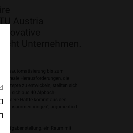
äre
TU Austria
innovative
 acht Unternehmen.
ndustrieautomatisierung bis zum
cht reale Herausforderungen, die
konzepte zu entwickeln, stellten sich
tzten sich aus 40 Alpbach-
die andere Hälfte kommt aus den
nisse zusammenbringen", argumentiert
ne Aufgabenstellung, ein Raum mit