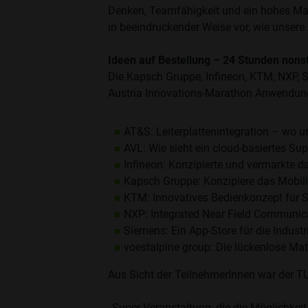
Denken, Teamfähigkeit und ein hohes M
in beeindruckender Weise vor, wie unsere
Ideen auf Bestellung – 24 Stunden nons
Die Kapsch Gruppe, Infineon, KTM, NXP, 
Austria Innovations-Marathon Anwendungs
AT&S: Leiterplattenintegration – wo un
AVL: Wie sieht ein cloud-basiertes S
Infineon: Konzipierte und vermarkte da
Kapsch Gruppe: Konzipiere das Mobili
KTM: Innovatives Bedienkonzept für 
NXP: Integrated Near Field Communic
Siemens: Ein App-Store für die Indust
voestalpine group: Die lückenlose Mat
Aus Sicht der TeilnehmerInnen war der T
„Super Veranstaltung, die die Möglichke