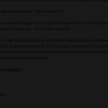
inem topmotivierten Team möglich ist.“
s wertvolle Inputs mit, zusätzlich diskutiert eine hochkarätig
een auf Bestellung – 24 Stunden nonstop“.
eht in der Ausbildung des akademischen Nachwuchses einen Beit
Das Innovationspotenzial der TU Austria Universitäten ist ein B
re Basis sind exzellente Forschung und daraus abgeleitete erstk
 und verlässlichen Partner.“
ns.marathon
thon