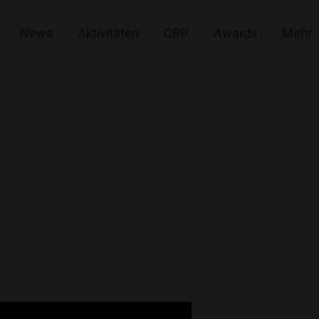
News
Aktivitäten
CRP
Awards
Mehr
ovations-Marathon 2016
s-Marathon