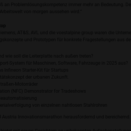
aß an Problemlösungskompetenz immer mehr an Bedeutung. Der
 Arbeitswelt von morgen aussehen wird.“
top
Siemens, AT&S, AVL und die voestalpine group waren die Untern
konzepte und Prototypen für konkrete Fragestellungen aus der
d wie soll die Leiterplatte nach außen treten?
upport-System für Maschinen, Software, Fahrzeuge in 2025 aus?
s Infineon Starter-Kit für Startups
tätskonzept der urbanen Zukunft.
Straßen-Motorräder
ation (NFC) Demonstrator for Tradeshows
rieautomatisierung
erialverfolgung von einzelnen nahtlosen Stahlrohren
U Austria Innovationsmarathon herausfordernd und bereichernd
it bietet mit neuen Gesichtern an unbekannten Aufgabenstellung