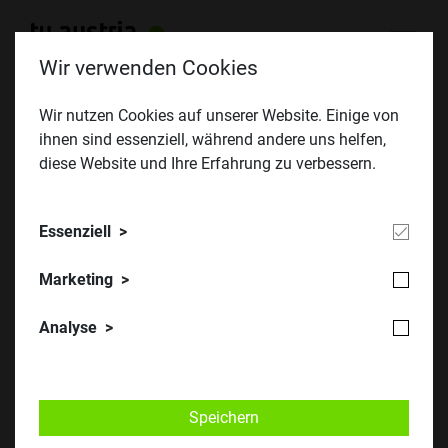
Wir verwenden Cookies
Wir nutzen Cookies auf unserer Website. Einige von
ihnen sind essenziell, während andere uns helfen,
diese Website und Ihre Erfahrung zu verbessern.
Essenziell
Marketing
Analyse
​Bei der Eröffnung des ersten MINT-Kongresses v.l.: Andrea Pichler
(Bildungsdirektion Obersteiermark Ost), Elisabeth Meixner
Speichern
(Bildungsdirektorin), Landesrat Werner Amon, BM Martin Polaschek, MUL-
Rektor Wilfried Eichlseder, Leobens Bürgermeister Kurt Wallner, Julia