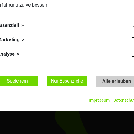
rfahrung zu verbessern.
Produktion" in Kooperation mit der WGP-Deutschland und der TU
 prämiert, deren Basis eine fundierte Erforschung der Grundla
etzt haben. Als bestes Digitalisierungsprojekt Österreichs auf
 vielversprechenden Namen „Attentive Machines“ prämiert.
ssenziell
arketing
nalyse
AKTIVITÄTEN
CRP
AWARDS
Speichern
Nur Essenzielle
Alle erlauben
Impressum
Datenschu