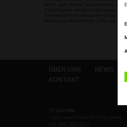
E
WGP) zum Thema "Digitalisierung in der 
Zukunftspreis werden Forschungsprojekte
Erkenntnisse mit messbarem Erfolg umges
Projekt von Alois Ferscha (JKU) mit dem
E
M
A
ÜBER UNS
NEWS
KONTAKT
TU AUSTRIA
Franz Josef-Straße 18, 8700 Leoben
+43 3842 402 701 3