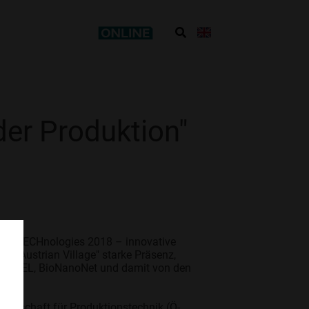
der Produktion"
rial TECHnologies 2018 – innovative
m "Austrian Village" starke Präsenz,
a, ECSEL, BioNanoNet und damit von den
ellschaft für Produktionstechnik (Ö-