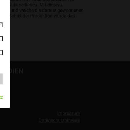
 Austria verliehen. Mit diesem
gen ist und welche die daraus gewonnenen
 dem Gebiet der Produktion wurde das
MEDIEN
tz
Impressum
Datenschutzhinweis