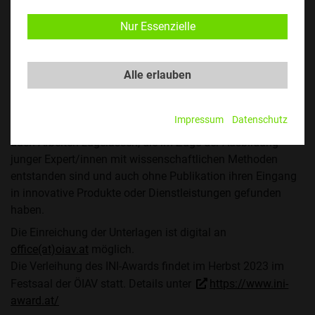
entspricht der Zielsetzung des OIAV, alle Bildungswege für
Architektur, Ingenieurwesen und Naturwissenschaften in
Nur Essenzielle
gleicher Weise zu fördern. Ein Preis für die Architektur
wurde 2022 vergeben und ein Preis für die
Naturwissenschaften ist für 2024 geplant.
Alle erlauben
Ausgezeichnet werden wissenschaftliche, aber auch
vorwissenschaftliche Arbeiten, die Impulse für die Zukunft
Impressum
Datenschutz
des Wirtschaftsstandortes Österreich setzen. Es sind daher
auch Arbeiten zugelassen, die im Zuge der Ausbildung
junger Expert/innen mit wissenschaftlichen Methoden
entstanden sind und auch ohne Publikation ihren Eingang
in innovative Produkte oder Dienstleistungen gefunden
haben.
Die Einreichung der Unterlagen ist digital an
office(at)oiav.at
möglich.
Die Verleihung des INI-Awards findet im Herbst 2023 im
Festsaal der ÖIAV statt. Details unter
https://www.ini-
award.at/