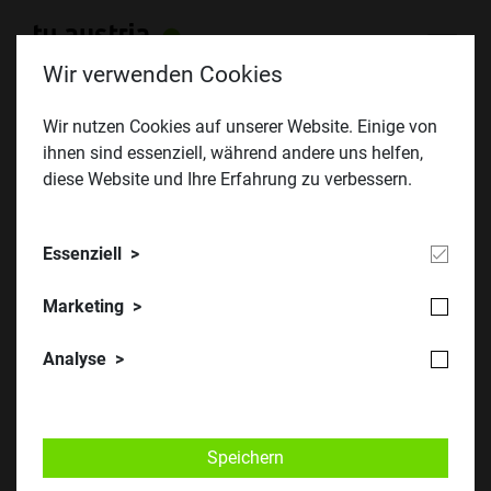
Wir verwenden Cookies
Wir nutzen Cookies auf unserer Website. Einige von
ihnen sind essenziell, während andere uns helfen,
INI-Award: Innovation und Nachhaltigkeit
diese Website und Ihre Erfahrung zu verbessern.
im Ingenieurwesen
Essenziell
Der Österreichische Ingenieur- und Architektenverein (ÖIAV)
und die Industriellenvereinigung (IV) vergeben erstmalig
Marketing
gemeinsam den INI-Award, der durch die TU Austria
unterstützt wird.
Analyse
Ziel der Auszeichnung ist die Förderung junger Menschen
in den MINKT-Berufen. Grundsätzlich steht die Bewerbung
Speichern
allen Ausbildungsschienen (UNI, FH, HTL etc.) offen. Das