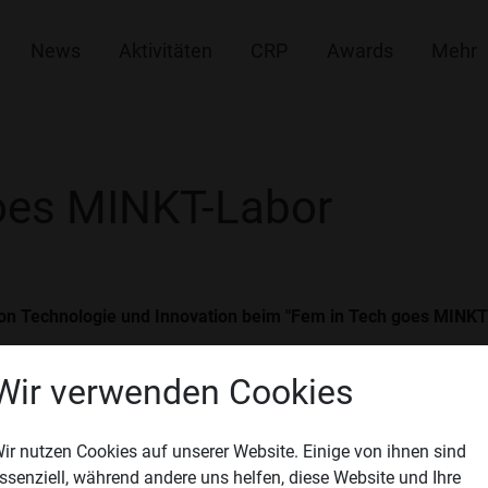
News
Aktivitäten
CRP
Awards
Mehr
oes MINKT-Labor
 von Technologie und Innovation beim "Fem in Tech goes MINKT
itern und in die aufregende Welt der Technik einzutauchen?
Wir verwenden Cookies
fnet das
MINKT Labor
seine Türen für alle technikbegeisterten 
ir nutzen Cookies auf unserer Website. Einige von ihnen sind
nicht die Gelegenheit, die Leidenschaft für Technologie Ihrer 
ssenziell, während andere uns helfen, diese Website und Ihre