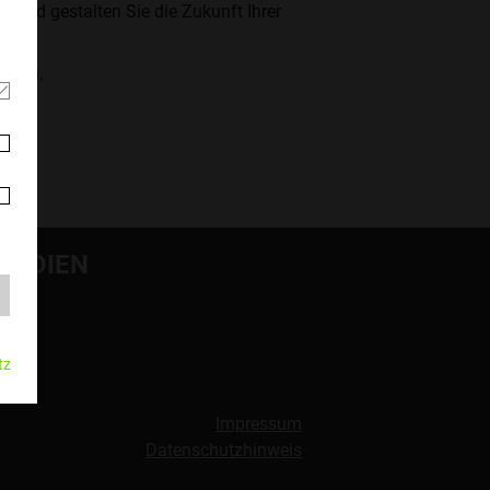
t und gestalten Sie die Zukunft Ihrer
finden.
MEDIEN
tz
Impressum
Datenschutzhinweis