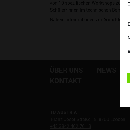
von 10 spezifischen Workshops zu erga
E
Schüler*innen im technischen Bereich m
Nähere Informationen zur Anmeldung s
E
M
A
ÜBER UNS
NEWS
KONTAKT
TU AUSTRIA
Franz Josef-Straße 18, 8700 Leoben
+43 3842 402 701 3