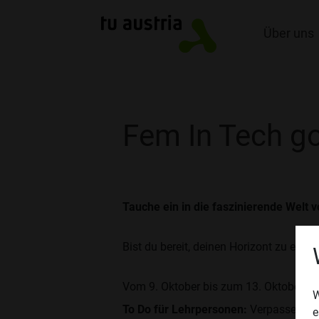
Über uns
Fem In Tech g
Tauche ein in die faszinierende Welt
Bist du bereit, deinen Horizont zu erwe
Vom 9. Oktober bis zum 13. Oktober öf
W
To Do für Lehrpersonen:
Verpassen Sie 
e