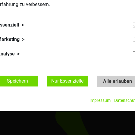
ttern. Seien Sie dabei beim
Fem in Tech goes MINKT Labor
Even
rfahrung zu verbessern.
it!
ind auf der
Super Science Team Homepage
der TU Graz zu 
ssenziell
arketing
nalyse
AKTIVITÄTEN
CRP
AWARDS
Speichern
Nur Essenzielle
Alle erlauben
Impressum
Datenschu