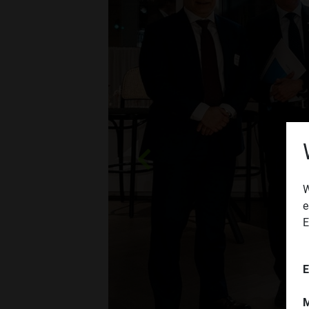
Zurück
W
e
E
E
M