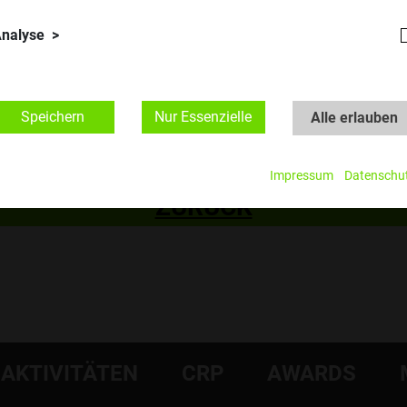
nalyse
© Olivia van der Beken
Speichern
Nur Essenzielle
Alle erlauben
Impressum
Datenschu
ZURÜCK
AKTIVITÄTEN
CRP
AWARDS