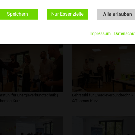
Speichern
Nur Essenzielle
Alle erlauben
rstuhl für Energieverbundtechnik |
lexandra Degold
Lehrstuhl für Energieverbundtechnik 
©Alexandra Degold
Impressum
Datenschu
rstuhl für Energieverbundtechnik |
Lehrstuhl für Energieverbundtechnik 
homas Kurz
©Thomas Kurz