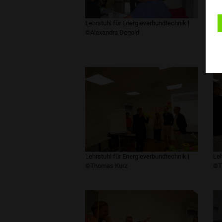
Lehrstuhl für Energieverbundtechnik |
Leh
©Alexandra Degold
©A
Lehrstuhl für Energieverbundtechnik |
Leh
©Thomas Kurz
©T