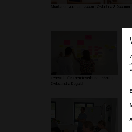
Montanuniversität Leoben | ©Martina Stöbbauer
W
e
E
Lehrstuhl für Energieverbundtechnik |
Leh
©Alexandra Degold
©A
E
M
A