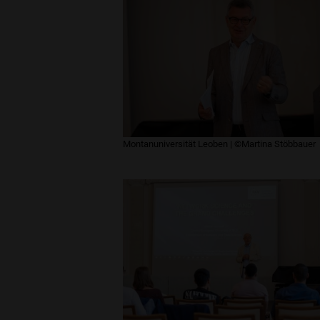
Montanuniversität Leoben | ©Martina Stöbbauer