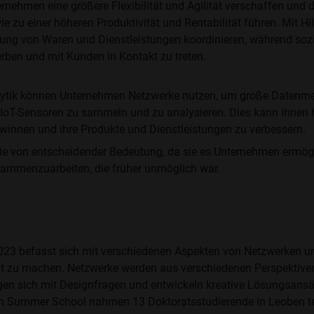
ehmen eine größere Flexibilität und Agilität verschaffen und d
e zu einer höheren Produktivität und Rentabilität führen. Mit H
ung von Waren und Dienstleistungen koordinieren, während soz
rben und mit Kunden in Kontakt zu treten.
ytik können Unternehmen Netzwerke nutzen, um große Datenme
oT-Sensoren zu sammeln und zu analysieren. Dies kann ihnen h
ewinnen und ihre Produkte und Dienstleistungen zu verbessern.
ie von entscheidender Bedeutung, da sie es Unternehmen ermögli
ammenzuarbeiten, die früher unmöglich war.
3 befasst sich mit verschiedenen Aspekten von Netzwerken und 
 zu machen. Netzwerke werden aus verschiedenen Perspektiven 
igen sich mit Designfragen und entwickeln kreative Lösungsansä
en Summer School nahmen 13 Doktoratsstudierende in Leoben te