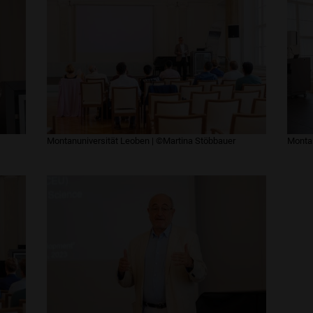
Montanuniversität Leoben | ©Martina Stöbbauer
Montan