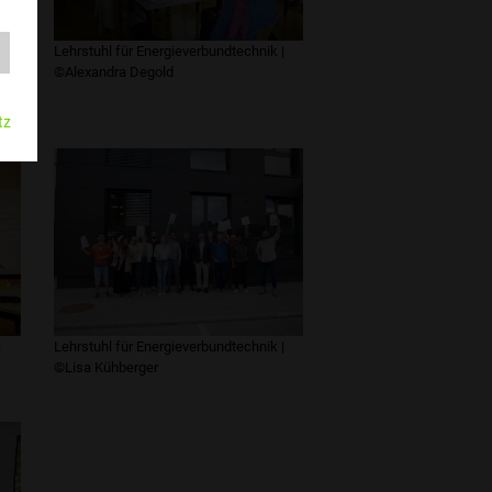
Lehrstuhl für Energieverbundtechnik |
©Alexandra Degold
|
tz
|
Lehrstuhl für Energieverbundtechnik |
©Lisa Kühberger