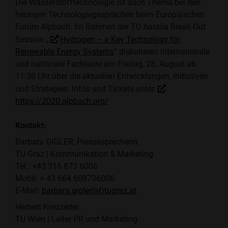
Die Wasserstofftechnologie ist auch Thema bei den
heurigen Technologiegesprächen beim Europäischen
Forum Alpbach: Im Rahmen der TU Austria Break-Out
Session „
Hydrogen – a Key Technology for
Renewable Energy Systems
“ diskutieren internationale
und nationale Fachleute am Freitag, 28. August ab
11:30 Uhr über die aktuellen Entwicklungen, Initiativen
und Strategien. Infos und Tickets unter
https://2020.alpbach.org/
Kontakt:
Barbara GIGLER, Pressesprecherin
TU Graz | Kommunikation & Marketing
Tel.: +43 316 873 6006
Mobil: + 43 664 608736006
E-Mail:
barbara.gigler(at)tugraz.at
Herbert Kreuzeder
TU Wien | Leiter PR und Marketing