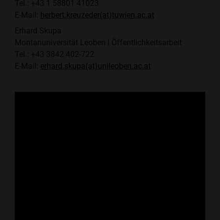
Tel.: +43 1 58801 41023
E-Mail:
herbert.kreuzeder(at)tuwien.ac.at
Erhard Skupa
Montanuniversität Leoben | Öffentlichkeitsarbeit
Tel.: +43 3842 402-722
E-Mail:
erhard.skupa(at)unileoben.ac.at